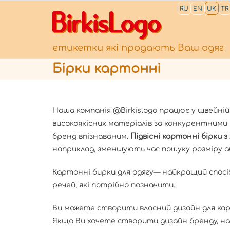
RU
EN
UK
TR
BirkisLogo
етикетки які продають Ваш одяг
Бірки картонні
Наша компанія @Birkislogo працює у швейній 
високоякісних матеріалів за конкурентними 
бренд впізнаваним.
Підвісні картонні бірки 
наприклад, зменшують час пошуку розміру а
Картонні бирки для одягу— найкращий спосіб 
речей, які потрібно позначити.
Ви можете створити власний дизайн для ка
Якщо Ви хочете створити дизайн бренду, на