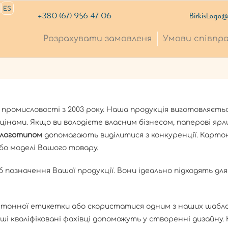
ES
+380 (67) 956 47 06
BirkisLogo
Розрахувати замовленя
Умови співпра
промисловості з 2003 року. Наша продукція виготовляється
цінами. Якщо ви володієте власним бізнесом, паперові яр
з логотипом
допомагають виділитися з конкуренції. Карт
бо моделі Вашого товару.
позначення Вашої продукції. Вони ідеально підходять для о
ртонної етикетки або скористатися одним з наших шабло
ші кваліфіковані фахівці допоможуть у створенні дизайн