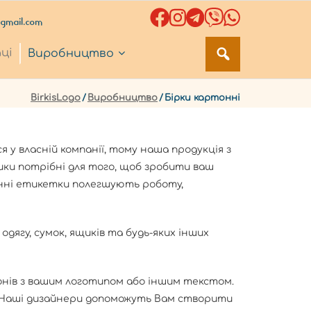
@gmail.com
ці
Виробництво
BirkisLogo
/
Виробництво
/
Бірки картонні
 у власній компанії, тому наша продукція з
лики потрібні для того, щоб зробити ваш
онні етикетки полегшують роботу,
дягу, сумок, ящиків та будь-яких інших
нів з вашим логотипом або іншим текстом.
у. Наші дизайнери допоможуть Вам створити