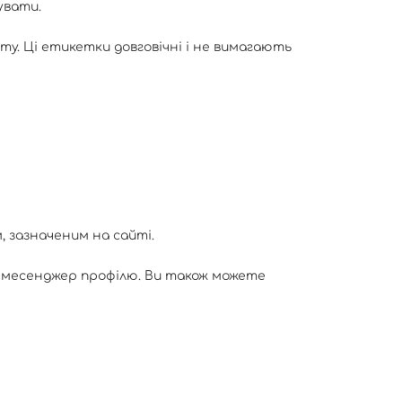
увати.
у. Ці етикетки довговічні і не вимагають
, зазначеним на сайті.
 месенджер профілю. Ви також можете