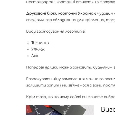
нестандартні картонні етикетки з мотузкою.
Друковані бірки картонні Україна
є чудовим 
спеціального обладнання для кріплення, том
Види застосування логотипів:
Тиснення
УФ-лак
Лак
Паперові ярлики можна замовити будь-яким з
Розрахувати ціну замовлення можна за поси
залишити запит і ми зв'яжемося з вами протяг
Крім того, на нашому сайті ви можете виб
Виг