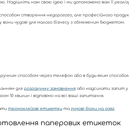
 Надішліть нам свою ідею і ми допоможемо вам її реаліз
способом створення недорогого, але професійного продукт
у вони чудові для малого бізнесу з обмеженим бюджетом.
ручним способом через телефон або в будь-яким способом
ланням для
розрахунку замовлення
або надсилати запит у
ом 10 хвилин і відповімо на всі ваші запитання.
рати
термоклейові етикетки
та
гумові бірки на одяг
.
отовлення паперових етикеток