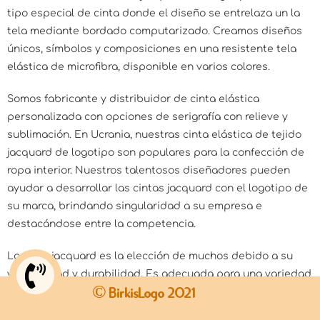
tipo especial de cinta donde el diseño se entrelaza un la
tela mediante bordado computarizado. Creamos diseños
únicos, símbolos y composiciones en una resistente tela
elástica de microfibra, disponible en varios colores.
Somos fabricante y distribuidor de cinta elástica
personalizada con opciones de serigrafía con relieve y
sublimación. En Ucrania, nuestras cinta elástica de tejido
jacquard de logotipo son populares para la confección de
ropa interior. Nuestros talentosos diseñadores pueden
ayudar a desarrollar las cintas jacquard con el logotipo de
su marca, brindando singularidad a su empresa e
destacándose entre la competencia.
La cinta jacquard es la elección de muchos debido a su
versatilidad y durabilidad. Es adecuada para una variedad
© BirkisLogo 2021
de prendas, desde vestidos hasta chaquetas, así como
para accesorios como diademas, cinturones y otros