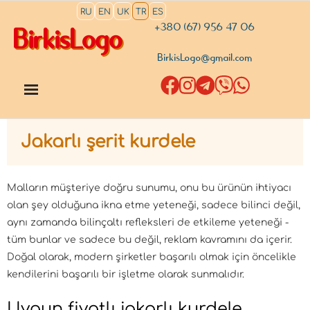
RU
EN
UK
TR
ES
+380 (67) 956 47 06
BirkisLogo
BirkisLogo@gmail.com
Jakarlı şerit kurdele
Malların müşteriye doğru sunumu, onu bu ürünün ihtiyacı
olan şey olduğuna ikna etme yeteneği, sadece bilinci değil,
aynı zamanda bilinçaltı refleksleri de etkileme yeteneği -
tüm bunlar ve sadece bu değil, reklam kavramını da içerir.
Doğal olarak, modern şirketler başarılı olmak için öncelikle
kendilerini başarılı bir işletme olarak sunmalıdır.
Uygun fiyatlı jakarlı kurdele