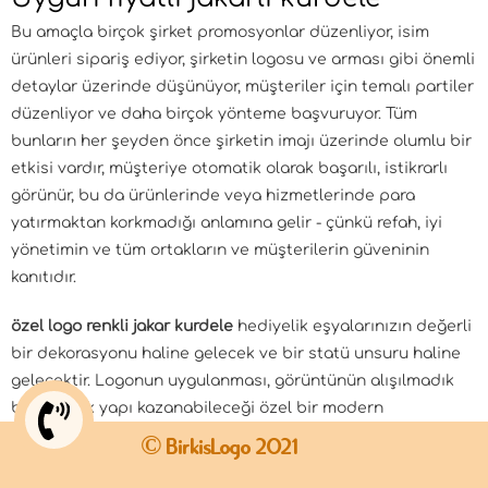
Bu amaçla birçok şirket promosyonlar düzenliyor, isim
ürünleri sipariş ediyor, şirketin logosu ve arması gibi önemli
detaylar üzerinde düşünüyor, müşteriler için temalı partiler
düzenliyor ve daha birçok yönteme başvuruyor. Tüm
bunların her şeyden önce şirketin imajı üzerinde olumlu bir
etkisi vardır, müşteriye otomatik olarak başarılı, istikrarlı
görünür, bu da ürünlerinde veya hizmetlerinde para
yatırmaktan korkmadığı anlamına gelir - çünkü refah, iyi
yönetimin ve tüm ortakların ve müşterilerin güveninin
kanıtıdır.
özel logo renkli jakar kurdele
hediyelik eşyalarınızın değerli
bir dekorasyonu haline gelecek ve bir statü unsuru haline
gelecektir. Logonun uygulanması, görüntünün alışılmadık
bir metalik yapı kazanabileceği özel bir modern
teknolojidir. Aynı zamanda, işte size küçük bir sır.
© BirkisLogo 2021
Logosu jakar şerit hem yerli hem de teknik bantlar